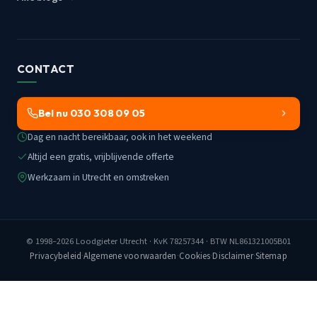
CONTACT
Bel nu 030 308 09 05
Dag en nacht bereikbaar, ook in het weekend
Altijd een gratis, vrijblijvende offerte
Werkzaam in Utrecht en omstreken
© 1998–2026
Loodgieter Utrecht
· KvK 78257344 · BTW NL861321005B01
Privacybeleid
·
Algemene voorwaarden
·
Cookies
·
Disclaimer
·
Sitemap