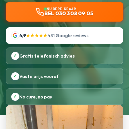
NU BEREIKBAAR
BEL 030 308 09 05
4,9
★★★★★
431 Google reviews
✓
Gratis telefonisch advies
✓
Vaste prijs vooraf
✓
No cure, no pay