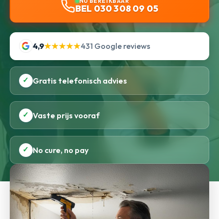
NU BEREIKBAAR
BEL 030 308 09 05
4,9
★★★★★
431 Google reviews
✓
Gratis telefonisch advies
✓
Vaste prijs vooraf
✓
No cure, no pay