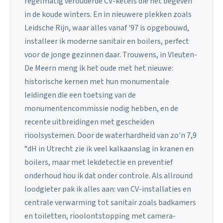
regelmatig verouderde CV-ketels die het begeven
in de koude winters. En in nieuwere plekken zoals
Leidsche Rijn, waar alles vanaf '97 is opgebouwd,
installeer ik moderne sanitair en boilers, perfect
voor de jonge gezinnen daar. Trouwens, in Vleuten-
De Meern meng ik het oude met het nieuwe:
historische kernen met hun monumentale
leidingen die een toetsing van de
monumentencommissie nodig hebben, en de
recente uitbreidingen met gescheiden
rioolsystemen. Door de waterhardheid van zo'n 7,9
°dH in Utrecht zie ik veel kalkaanslag in kranen en
boilers, maar met lekdetectie en preventief
onderhoud hou ik dat onder controle. Als allround
loodgieter pak ik alles aan: van CV-installaties en
centrale verwarming tot sanitair zoals badkamers
en toiletten, rioolontstopping met camera-