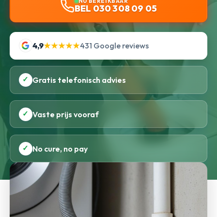
NU BEREIKBAAR
BEL 030 308 09 05
4,9
★★★★★
431 Google reviews
✓
Gratis telefonisch advies
✓
Vaste prijs vooraf
✓
No cure, no pay