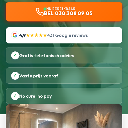
NU BEREIKBAAR
BEL 030 308 09 05
4,9
★★★★★
431 Google reviews
✓
Gratis telefonisch advies
✓
Vaste prijs vooraf
✓
No cure, no pay