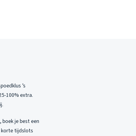
spoedklus ’s
 25-100% extra.
j.
, boek je best een
 korte tijdslots