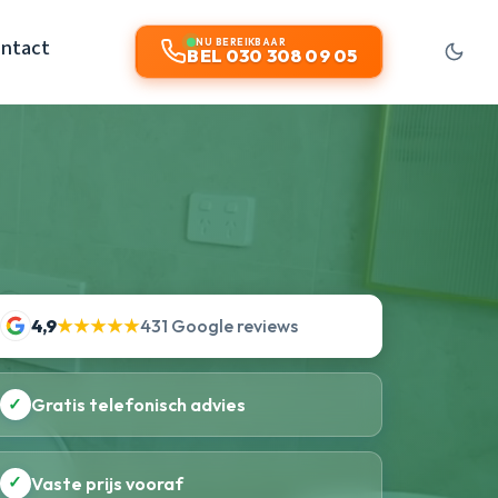
ntact
NU BEREIKBAAR
BEL 030 308 09 05
4,9
★★★★★
431 Google reviews
✓
Gratis telefonisch advies
✓
Vaste prijs vooraf