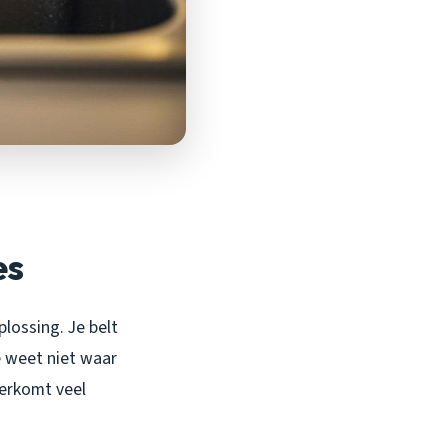
es
plossing. Je belt
e weet niet waar
verkomt veel