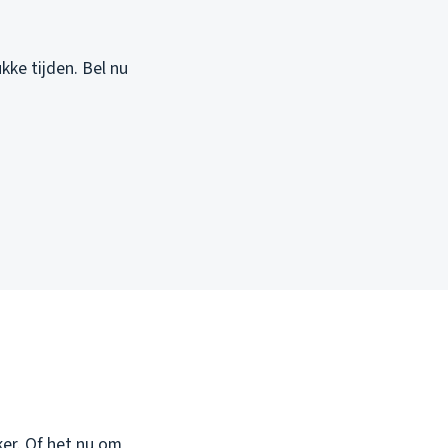
kke tijden. Bel nu
er. Of het nu om