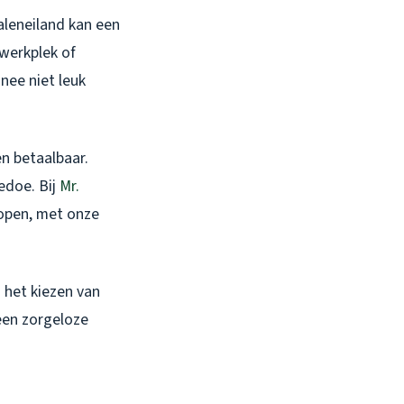
aleneiland kan een
 werkplek of
nee niet leuk
n betaalbaar.
edoe. Bij
Mr.
lopen, met onze
n het kiezen van
een zorgeloze