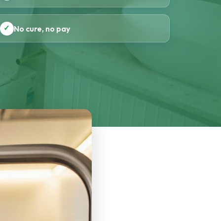
✓
No cure, no pay