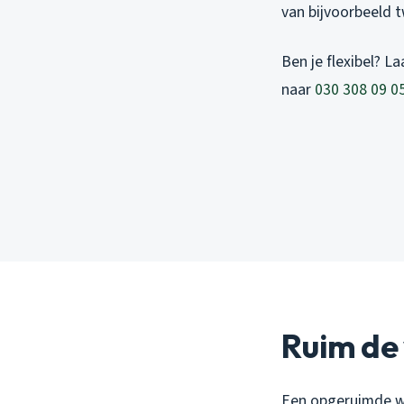
van bijvoorbeeld t
Ben je flexibel? L
naar
030 308 09 0
Ruim de 
Een opgeruimde we