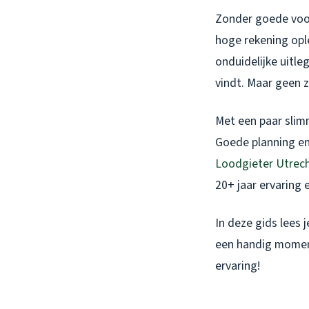
Zonder goede voor
hoge rekening ople
onduidelijke uitle
vindt. Maar geen z
Met een paar slim
Goede planning en 
Loodgieter Utrec
20+ jaar ervaring e
In deze gids lees 
een handig moment
ervaring!