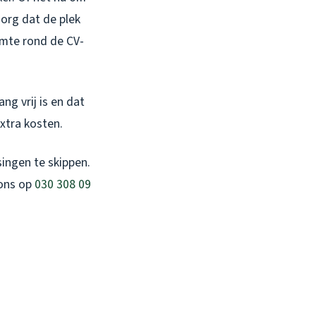
zorg dat de plek
imte rond de CV-
ng vrij is en dat
extra kosten.
ingen te skippen.
 ons op
030 308 09