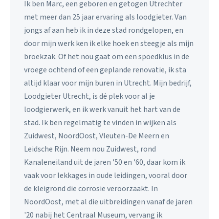
Ik ben Marc, een geboren en getogen Utrechter
met meer dan 25 jaar ervaring als loodgieter. Van
jongs af aan heb ik in deze stad rondgelopen, en
door mijn werk ken ik elke hoek en steegje als mijn
broekzak. Of het nou gaat om een spoedklus in de
vroege ochtend of een geplande renovatie, ik sta
altijd klaar voor mijn buren in Utrecht. Mijn bedrijf,
Loodgieter Utrecht, is dé plek voor al je
loodgierwerk, en ik werk vanuit het hart van de
stad. Ik ben regelmatig te vinden in wijken als
Zuidwest, NoordOost, Vleuten-De Meern en
Leidsche Rijn. Neem nou Zuidwest, rond
Kanaleneiland uit de jaren '50 en '60, daar kom ik
vaak voor lekkages in oude leidingen, vooral door
de kleigrond die corrosie veroorzaakt. In
NoordOost, met al die uitbreidingen vanaf de jaren
'20 nabij het Centraal Museum, vervang ik