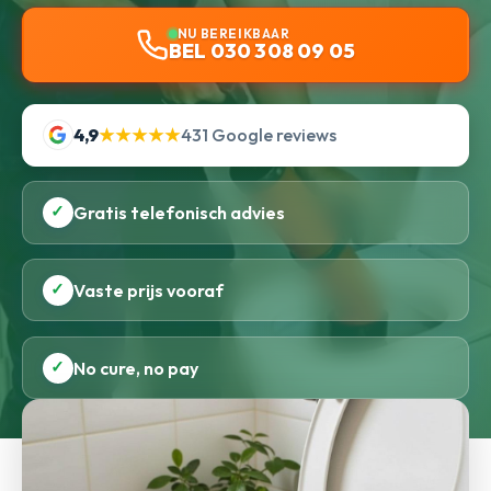
NU BEREIKBAAR
BEL 030 308 09 05
4,9
★★★★★
431 Google reviews
✓
Gratis telefonisch advies
✓
Vaste prijs vooraf
✓
No cure, no pay