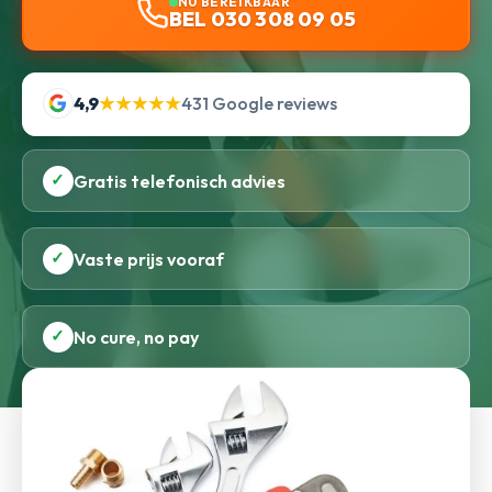
NU BEREIKBAAR
BEL 030 308 09 05
4,9
★★★★★
431 Google reviews
✓
Gratis telefonisch advies
✓
Vaste prijs vooraf
✓
No cure, no pay