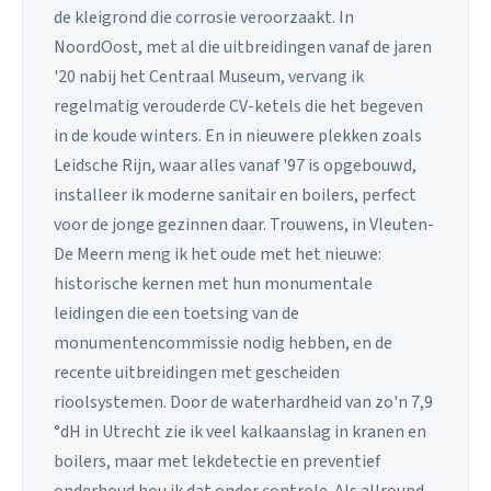
de kleigrond die corrosie veroorzaakt. In
NoordOost, met al die uitbreidingen vanaf de jaren
'20 nabij het Centraal Museum, vervang ik
regelmatig verouderde CV-ketels die het begeven
in de koude winters. En in nieuwere plekken zoals
Leidsche Rijn, waar alles vanaf '97 is opgebouwd,
installeer ik moderne sanitair en boilers, perfect
voor de jonge gezinnen daar. Trouwens, in Vleuten-
De Meern meng ik het oude met het nieuwe:
historische kernen met hun monumentale
leidingen die een toetsing van de
monumentencommissie nodig hebben, en de
recente uitbreidingen met gescheiden
rioolsystemen. Door de waterhardheid van zo'n 7,9
°dH in Utrecht zie ik veel kalkaanslag in kranen en
boilers, maar met lekdetectie en preventief
onderhoud hou ik dat onder controle. Als allround