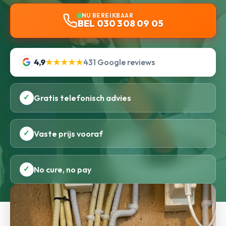
NU BEREIKBAAR
BEL 030 308 09 05
4,9
★★★★★
431 Google reviews
✓
Gratis telefonisch advies
✓
Vaste prijs vooraf
✓
No cure, no pay