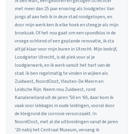
Ik ben Marc, een geboren en getogen Utrechter
met meer dan 25 jaar ervaring als loodgieter. Van
jongs af aan heb ik in deze stad rondgelopen, en
door mijn werk ken ik elke hoek en steegje als mijn
broekzak. Of het nou gaat om een spoedklus in de
vroege ochtend of een geplande renovatie, ik sta
altijd klaar voor mijn buren in Utrecht. Mijn bedrijf,
Loodgieter Utrecht, is dé plek voor al je
loodgierwerk, en ik werk vanuit het hart van de
stad. Ik ben regelmatig te vinden in wijken als
Zuidwest, NoordOost, Vleuten-De Meern en
Leidsche Rijn. Neem nou Zuidwest, rond
Kanaleneiland uit de jaren '50 en '60, daar kom ik
vaak voor lekkages in oude leidingen, vooral door
de kleigrond die corrosie veroorzaakt. In
NoordOost, met al die uitbreidingen vanaf de jaren
'20 nabij het Centraal Museum, vervang ik