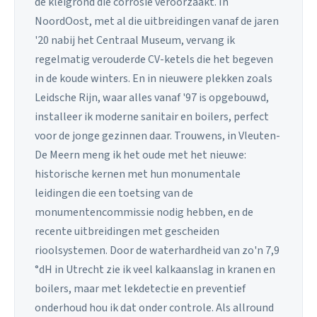
de kleigrond die corrosie veroorzaakt. In
NoordOost, met al die uitbreidingen vanaf de jaren
'20 nabij het Centraal Museum, vervang ik
regelmatig verouderde CV-ketels die het begeven
in de koude winters. En in nieuwere plekken zoals
Leidsche Rijn, waar alles vanaf '97 is opgebouwd,
installeer ik moderne sanitair en boilers, perfect
voor de jonge gezinnen daar. Trouwens, in Vleuten-
De Meern meng ik het oude met het nieuwe:
historische kernen met hun monumentale
leidingen die een toetsing van de
monumentencommissie nodig hebben, en de
recente uitbreidingen met gescheiden
rioolsystemen. Door de waterhardheid van zo'n 7,9
°dH in Utrecht zie ik veel kalkaanslag in kranen en
boilers, maar met lekdetectie en preventief
onderhoud hou ik dat onder controle. Als allround