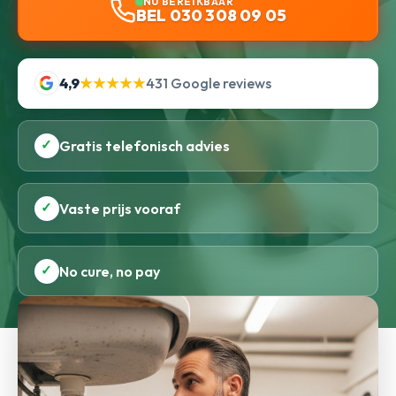
NU BEREIKBAAR
BEL 030 308 09 05
4,9
★★★★★
431 Google reviews
✓
Gratis telefonisch advies
✓
Vaste prijs vooraf
✓
No cure, no pay