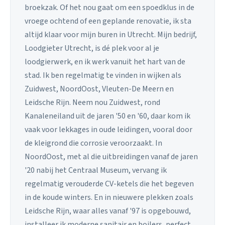
broekzak. Of het nou gaat om een spoedklus in de
vroege ochtend of een geplande renovatie, ik sta
altijd klaar voor mijn buren in Utrecht. Mijn bedrijf,
Loodgieter Utrecht, is dé plek voor al je
loodgierwerk, en ik werk vanuit het hart van de
stad. Ik ben regelmatig te vinden in wijken als
Zuidwest, NoordOost, Vleuten-De Meern en
Leidsche Rijn. Neem nou Zuidwest, rond
Kanaleneiland uit de jaren '50 en '60, daar kom ik
vaak voor lekkages in oude leidingen, vooral door
de kleigrond die corrosie veroorzaakt. In
NoordOost, met al die uitbreidingen vanaf de jaren
'20 nabij het Centraal Museum, vervang ik
regelmatig verouderde CV-ketels die het begeven
in de koude winters. En in nieuwere plekken zoals
Leidsche Rijn, waar alles vanaf '97 is opgebouwd,
installeer ik moderne sanitair en boilers, perfect