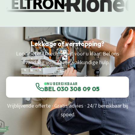
Lekkage of verstopping?
Loodgieter Utrecht staat voor u klaar. Bel ons
vandaag voor snelle, vakkundige hulp.
NU BEREIKBAAR
BEL 030 308 09 05
Vrijblijvende offerte · Gratis advies · 24/7 bereikbaar bij
spoed