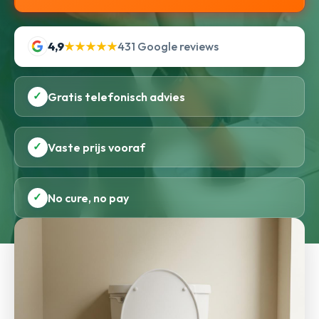
4,9
★★★★★
431 Google reviews
✓
Gratis telefonisch advies
✓
Vaste prijs vooraf
✓
No cure, no pay