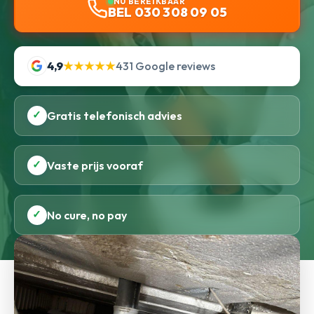
NU BEREIKBAAR
BEL 030 308 09 05
4,9
★★★★★
431 Google reviews
✓
Gratis telefonisch advies
✓
Vaste prijs vooraf
✓
No cure, no pay