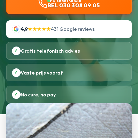
NU BEREIKBAAR
BEL 030 308 09 05
4,9
★★★★★
431 Google reviews
✓
Gratis telefonisch advies
✓
Vaste prijs vooraf
✓
No cure, no pay