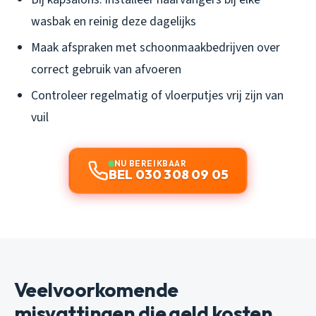
wasbak en reinig deze dagelijks
Maak afspraken met schoonmaakbedrijven over
correct gebruik van afvoeren
Controleer regelmatig of vloerputjes vrij zijn van
vuil
NU BEREIKBAAR
BEL 030 308 09 05
Veelvoorkomende
misvattingen die geld kosten