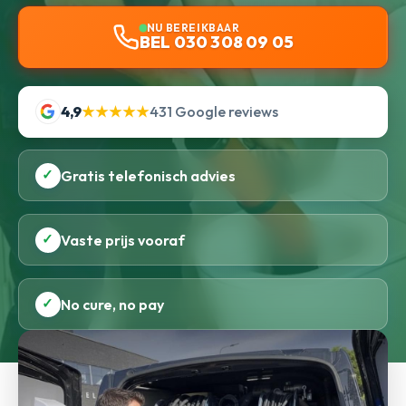
NU BEREIKBAAR
BEL 030 308 09 05
4,9
★★★★★
431 Google reviews
✓
Gratis telefonisch advies
✓
Vaste prijs vooraf
✓
No cure, no pay