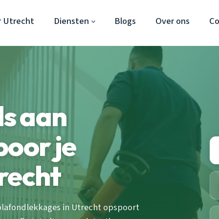
r Utrecht
Diensten
Blogs
Over ons
Co
s aan
poor je
recht
plafondlekkages in Utrecht opspoort