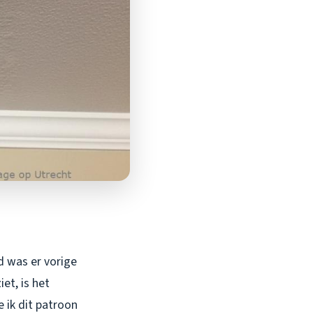
d was er vorige
et, is het
e ik dit patroon