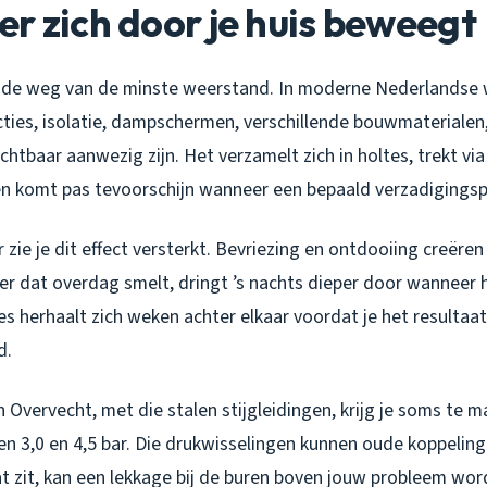
r zich door je huis beweegt
d de weg van de minste weerstand. In moderne Nederlandse
ties, isolatie, dampschermen, verschillende bouwmaterialen
tbaar aanwezig zijn. Het verzamelt zich in holtes, trekt via 
en komt pas tevoorschijn wanneer een bepaald verzadigingspu
r zie je dit effect versterkt. Bevriezing en ontdooiing creëre
er dat overdag smelt, dringt ’s nachts dieper door wanneer 
ces herhaalt zich weken achter elkaar voordat je het resultaat
d.
n Overvecht, met die stalen stijgleidingen, krijg je soms te 
en 3,0 en 4,5 bar. Die drukwisselingen kunnen oude koppeling
at zit, kan een lekkage bij de buren boven jouw probleem wor