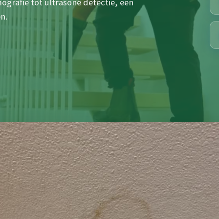
rafie tot ultrasone detectie, een
n.