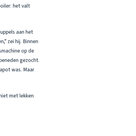
iler: het valt
ruppels aan het
,” zei hij. Binnen
asmachine op de
 beneden gezocht.
kapot was. Maar
 niet met lekken