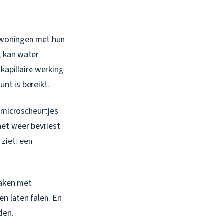
 woningen met hun
, kan water
kapillaire werking
nt is bereikt.
n microscheurtjes
het weer bevriest
 ziet: een
maken met
en laten falen. En
den.