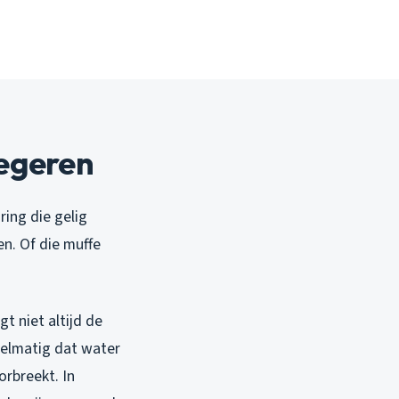
negeren
ring die gelig
en. Of die muffe
t niet altijd de
egelmatig dat water
orbreekt. In