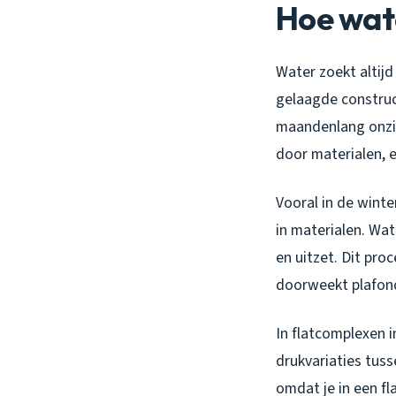
Hoe wate
Water zoekt altij
gelaagde construc
maandenlang onzich
door materialen, 
Vooral in de winte
in materialen. Wat
en uitzet. Dit pro
doorweekt plafon
In flatcomplexen i
drukvariaties tuss
omdat je in een fl